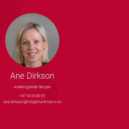
Ane Dirkson
Avdelingsleder Bergen
+47 93 04 83 57
ane.dirkson@holgerhartmann.no