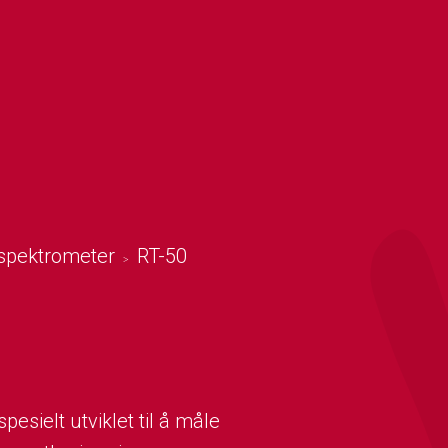
pektrometer
RT-50
>
esielt utviklet til å måle