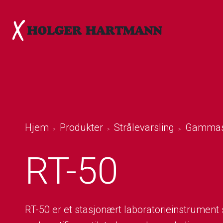
Hjem
Produkter
Strålevarsling
Gammas
>
>
>
RT-50
RT-50 er et stasjonært laboratorieinstrument sp