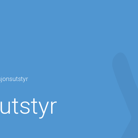
jonsutstyr
utstyr
Navn