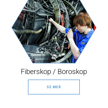
2 + 7 =
Fiberskop / Boroskop
SE MER