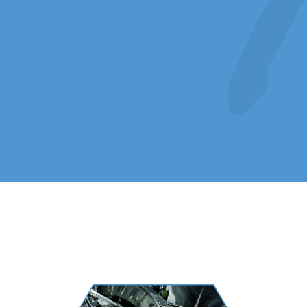
E-pos
Meldi