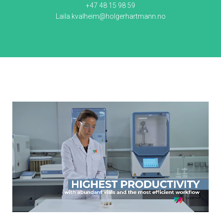
+47 48 15 98 59
Laila.kvalheim@holgerhartmann.no
Navn
E-post
Melding