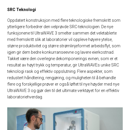
SRC Teknologi
Oppdatert konstruksjon med flere teknologiske fremskritt som
ytterligere forbedrer den velprøvde SRC-teknologien. De nye
funksjonene til UltraWAVE 3 smelter sammen det veletablerte
med fremskritt slik at laboratorier vil oppleve høyere ytelse,
større produktivitet og større strømlinjeformet arbeidsflyt, som
9 + 2 =
igjen gir dem bedre konkurranseevne og lavere eierkostnad.
Takket være den overlegne dekomponerings evnen, som er et
resultat av høyt trykk og temperatur, gir UltraWAVEs unike SRC
teknologi rask og effektiv oppslutning. Flere aspekter, som
redustert håndtering, rengjøring, og muligheten til å behandle
SEND MELDING
flere og forskjellige prøver er også løftet til nye høyder med nye
UltraWAVE 3 og gjør den til det ultimate verktøyet for en effektiv
laboratoriehverdag.